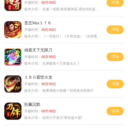
详情
开服时间：
08月/08日
版本介绍：
全服一张图.怪怪爆神器.满地光柱超激情
变态Max１７６
详情
开服时间：
08月/08日
版本介绍：
（一切靠打）（不用充值）（全部看脸）
雄霸天下无限刀
详情
开服时间：
08月/08日
版本介绍：
全屏吸怪十万首爆永久？
１８０霸世火龙
详情
开服时间：
08月/08日
版本介绍：
免费满级小怪爆一切装备全部靠打
狂飙沉默
详情
开服时间：
08月/08日
版本介绍：
强哥只手遮天!带你做大佬?