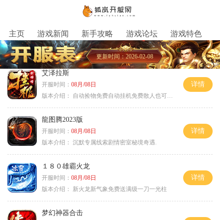
主页
游戏新闻
新手攻略
游戏论坛
游戏特色
更新时间：2026-02-08
艾泽拉斯
详情
开服时间：
08月/08日
版本介绍：
自动捡物免费自动挂机免费散人也可毕业
龍图腾2023版
详情
开服时间：
08月/08日
版本介绍：
沉默专属线索剧情密室秘境奇遇.
１８０雄霸火龙
详情
开服时间：
08月/08日
版本介绍：
新火龙新气象免费送满级一刀一光柱
梦幻神器合击