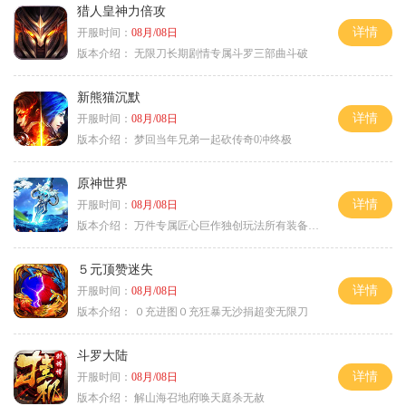
猎人皇神力倍攻
详情
开服时间：
08月/08日
版本介绍：
无限刀长期剧情专属斗罗三部曲斗破
新熊猫沉默
详情
开服时间：
08月/08日
版本介绍：
梦回当年兄弟一起砍传奇0冲终极
原神世界
详情
开服时间：
08月/08日
版本介绍：
万件专属匠心巨作独创玩法所有装备靠打
５元顶赞迷失
详情
开服时间：
08月/08日
版本介绍：
０充进图０充狂暴无沙捐超变无限刀
斗罗大陆
详情
开服时间：
08月/08日
版本介绍：
解山海召地府唤天庭杀无赦