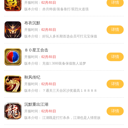
详情
开服时间：
02月/01日
版本介绍：
赤月终级/装备靠打/双烈火道强
布衣沉默
详情
开服时间：
02月/01日
版本介绍：
好玩人多长期首选会员可打元宝保值
８０星王合击
详情
开服时间：
02月/01日
版本介绍：
充值1:3000装备保值散人追梦
秋风传纪
详情
开服时间：
02月/01日
版本介绍：
？通关三天合区沙奖最高１８８８８
沉默重出江湖
详情
开服时间：
02月/01日
版本介绍：
江湖既是打打杀杀，江湖也是人情世故