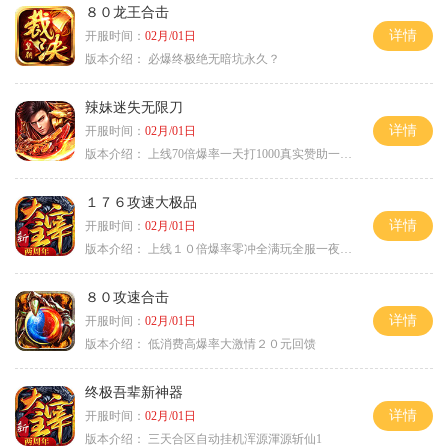
８０龙王合击
详情
开服时间：
02月/01日
版本介绍：
必爆终极绝无暗坑永久？
辣妹迷失无限刀
详情
开服时间：
02月/01日
版本介绍：
上线70倍爆率一天打1000真实赞助一夜终
１７６攻速大极品
详情
开服时间：
02月/01日
版本介绍：
上线１０倍爆率零冲全满玩全服一夜终极
８０攻速合击
详情
开服时间：
02月/01日
版本介绍：
低消费高爆率大激情２０元回馈
终极吾辈新神器
详情
开服时间：
02月/01日
版本介绍：
三天合区自动挂机浑源渾源斩仙1