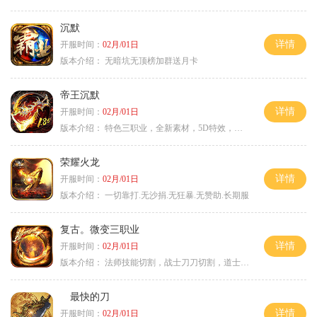
沉默
详情
开服时间：
02月/01日
版本介绍：
无暗坑无顶榜加群送月卡
帝王沉默
详情
开服时间：
02月/01日
版本介绍：
特色三职业，全新素材，5D特效，不卡图
荣耀火龙
详情
开服时间：
02月/01日
版本介绍：
一切靠打.无沙捐.无狂暴.无赞助.长期服
复古。微变三职业
详情
开服时间：
02月/01日
版本介绍：
法师技能切割，战士刀刀切割，道士宠物秒怪
最快的刀
详情
开服时间：
02月/01日