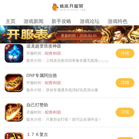
主页
游戏新闻
新手攻略
游戏论坛
游戏特色
更新时间：2026-02-01
追龙超变倍攻神器
详情
开服时间：
02月/01日
版本介绍：
上线送自捡自回装备全爆无套路ぃぃぃ
DNF专属阿拉德
详情
开服时间：
02月/01日
版本介绍：
原创专属通关低消好玩高清火爆
自己打赞助
详情
开服时间：
02月/01日
版本介绍：
只要您会打怪！就可以全满毕业！
１７６复古