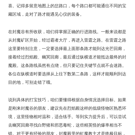
喜。记得多留意地图上的岔路口，每个路口都可能通往不同的宝
藏区域，走对了路才能遇见心仪的装备。
在封魔谷有所收获，咱们得掌握正确的行进路线。一般来说都是
从封魔矿区开始，经过霸者大厅，再进入雷霆之路。在雷霆之路
这里要特别注意，一定要选择最上面那条路才能到达光芒回廊，
接着经过烈焰殿、幽冥回廊，最后通过纵横道才能抵达最终的封
魔殿。这条路线虽然有点绕，但只要记住关键节点就不会迷路。
各位在纵横道时要选择从上往下数第二条路，这样才能顺利到达
目的地，可别走错了哦。
说到具体的打宝技巧，咱们要懂得根据自身情况选择目标。如果
是刚来封魔谷的朋友，建议先在烈焰殿这样的低级怪物区熟悉环
境，这里怪物相对温和，适合练手。等到实力提升后，可以尝试
去幽冥回廊寻找白野猪和邪恶毒蛇，这些精英怪的爆率相当不
错。对于更有经验的朋友，封魔殿里的虹魔教主才是终极目标，