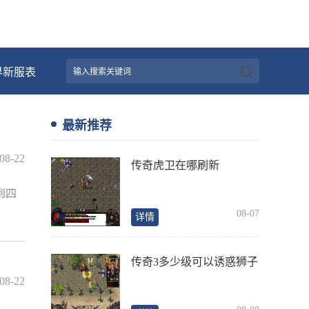
界新服表
最新推荐
08-22
传奇虎卫在哪刷新
到四
08-07
详情
传奇3多少级可以诱惑狮子
08-22