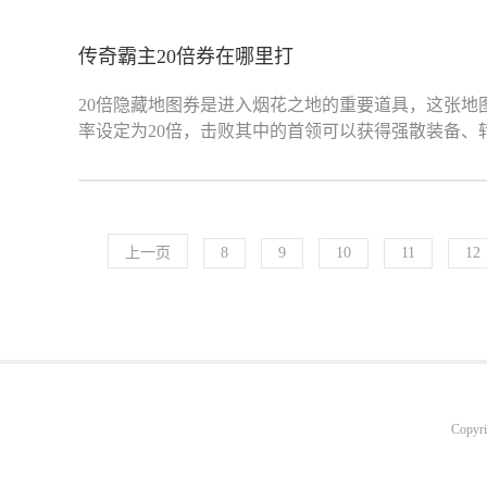
传奇霸主20倍券在哪里打
20倍隐藏地图券是进入烟花之地的重要道具，这张地
率设定为20倍，击败其中的首领可以获得强散装备、
上一页
8
9
10
11
12
Copyr