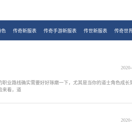
特色
传奇新服表
传奇手游新服表
传世新服表
传奇世
2020-
的职业路线确实需要好好琢磨一下，尤其是当你的道士角色成长
验来看，道
2020-