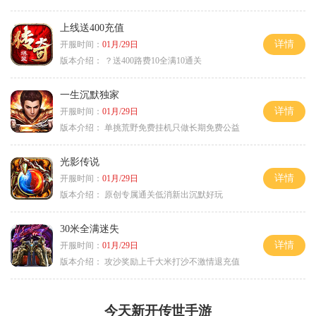
上线送400充值
详情
开服时间：
01月/29日
版本介绍：
？送400路费10全满10通关
一生沉默独家
详情
开服时间：
01月/29日
版本介绍：
单挑荒野免费挂机只做长期免费公益
光影传说
详情
开服时间：
01月/29日
版本介绍：
原创专属通关低消新出沉默好玩
30米全满迷失
详情
开服时间：
01月/29日
版本介绍：
攻沙奖励上千大米打沙不激情退充值
今天新开传世手游