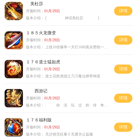
美杜莎
详情
开服时间：
01月/29日
版本介绍：
[ 神话美杜莎 ]
１８５火龙微变
详情
开服时间：
01月/29日
版本介绍：
上线10倍爆率一天打1000真实赞助一夜终
１７６道士猛如虎
详情
开服时间：
01月/29日
版本介绍：
道士召群虎战士刀刀毒法师带神宠
西游记
详情
开服时间：
01月/29日
版本介绍：
你 没 玩 过 的 传 奇
１７６福利版
详情
开服时间：
01月/29日
版本介绍：
无沙捐无狂暴０充通关公益服