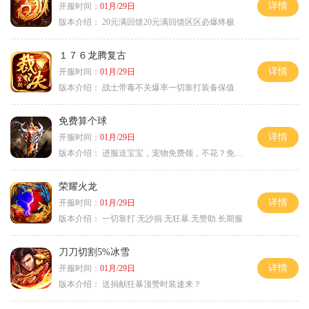
详情
开服时间：
01月/29日
版本介绍：
20元满回馈20元满回馈区区必爆终极
１７６龙腾复古
详情
开服时间：
01月/29日
版本介绍：
战士带毒不关爆率一切靠打装备保值
免费算个球
详情
开服时间：
01月/29日
版本介绍：
进服送宝宝，宠物免费领，不花？免费通关！
荣耀火龙
详情
开服时间：
01月/29日
版本介绍：
一切靠打.无沙捐.无狂暴.无赞助.长期服
刀刀切割5%冰雪
详情
开服时间：
01月/29日
版本介绍：
送捐献狂暴顶赞时装速来？