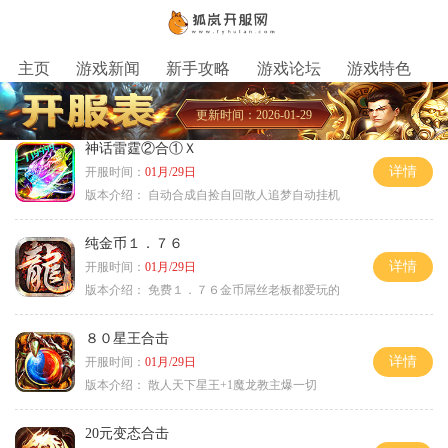
主页
游戏新闻
新手攻略
游戏论坛
游戏特色
更新时间：2026-01-29
神话雷霆②合①Ｘ
详情
开服时间：
01月/29日
版本介绍：
自动合成自捡自回散人追梦自动挂机
纯金币１．７６
详情
开服时间：
01月/29日
版本介绍：
免费１．７６金币屌丝老板都爱玩的
８０星王合击
详情
开服时间：
01月/29日
版本介绍：
散人天下星王+1魔龙教主爆一切
20元变态合击