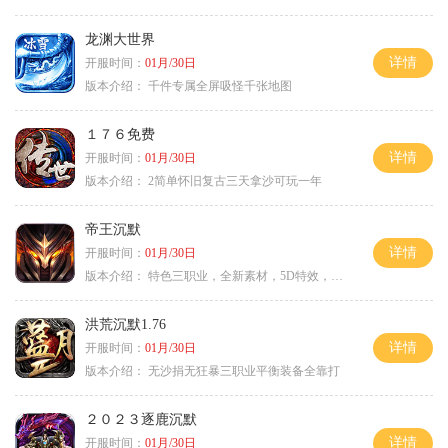
龙渊大世界
详情
开服时间：
01月/30日
版本介绍：
千件专属全屏吸怪千张地图
１７６免费
详情
开服时间：
01月/30日
版本介绍：
2简单怀旧复古三天拿沙可玩一年
帝王沉默
详情
开服时间：
01月/30日
版本介绍：
特色三职业，全新素材，5D特效，不卡图
洪荒沉默1.76
详情
开服时间：
01月/30日
版本介绍：
无沙捐无狂暴三职业平衡装备全靠打
２０２３逐鹿沉默
详情
开服时间：
01月/30日