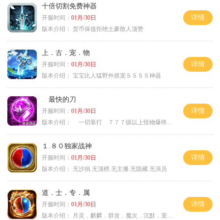
十倍切割免费神器
详情
开服时间：
01月/30日
版本介绍：
货币保值拒绝土豪散人顶赞
上．古．宠．物
详情
开服时间：
01月/30日
版本介绍：
宝宝比人猛野外抓宠ＳＳＳＳ神器
最快的刀
详情
开服时间：
01月/30日
版本介绍：
一切靠打 ７７７级以上怪物爆终极
１.８０独家战神
详情
开服时间：
01月/30日
版本介绍：
无沙捐.无顶榜.无主播.无隐藏.无演员
道．士．专．属
详情
开服时间：
01月/30日
版本介绍：
月灵．麒麟．群攻．魔次．沉默．宠物．暗黑