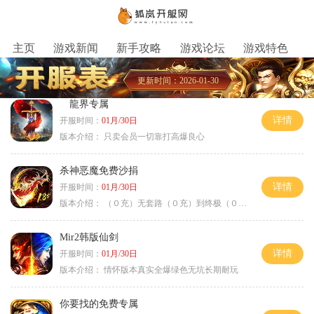
主页
游戏新闻
新手攻略
游戏论坛
游戏特色
更新时间：2026-01-30
龍界专属
详情
开服时间：
01月/30日
版本介绍：
只卖会员一切靠打高爆良心
杀神恶魔免费沙捐
详情
开服时间：
01月/30日
版本介绍：
（０充）无套路（０充）到终极（０充）爽
Mir2韩版仙剑
详情
开服时间：
01月/30日
版本介绍：
情怀版本真实全爆绿色无坑长期耐玩
你要找的免费专属