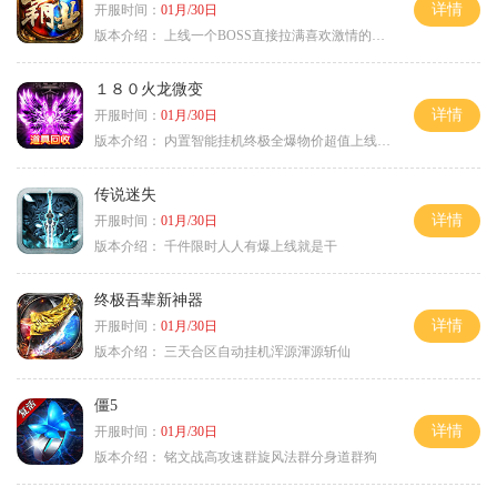
详情
开服时间：
01月/30日
版本介绍：
上线一个BOSS直接拉满喜欢激情的朋友进
１８０火龙微变
详情
开服时间：
01月/30日
版本介绍：
内置智能挂机终极全爆物价超值上线送神器
传说迷失
详情
开服时间：
01月/30日
版本介绍：
千件限时人人有爆上线就是干
终极吾辈新神器
详情
开服时间：
01月/30日
版本介绍：
三天合区自动挂机浑源渾源斩仙
僵5
详情
开服时间：
01月/30日
版本介绍：
铭文战高攻速群旋风法群分身道群狗