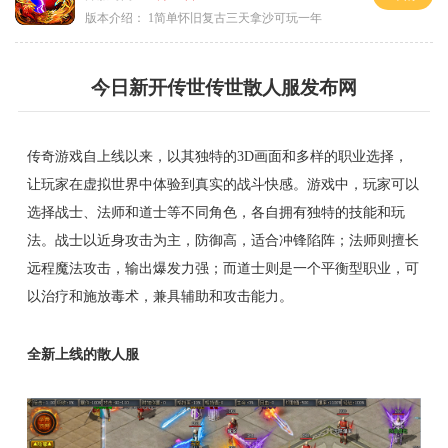
版本介绍：
1简单怀旧复古三天拿沙可玩一年
今日新开传世传世散人服发布网
传奇游戏自上线以来，以其独特的3D画面和多样的职业选择，
让玩家在虚拟世界中体验到真实的战斗快感。游戏中，玩家可以
选择战士、法师和道士等不同角色，各自拥有独特的技能和玩
法。战士以近身攻击为主，防御高，适合冲锋陷阵；法师则擅长
远程魔法攻击，输出爆发力强；而道士则是一个平衡型职业，可
以治疗和施放毒术，兼具辅助和攻击能力。
全新上线的散人服