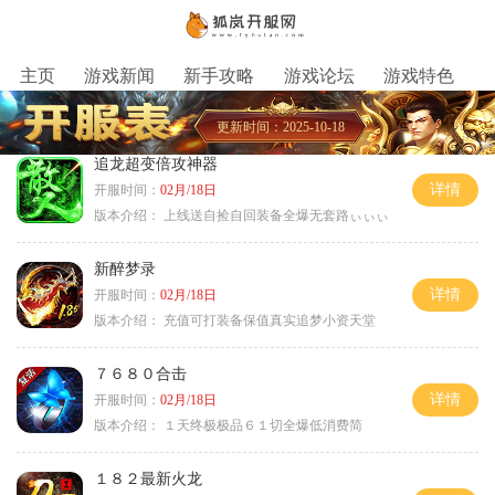
主页
游戏新闻
新手攻略
游戏论坛
游戏特色
更新时间：2025-10-18
追龙超变倍攻神器
详情
开服时间：
02月/18日
版本介绍：
上线送自捡自回装备全爆无套路ぃぃぃ
新醉梦录
详情
开服时间：
02月/18日
版本介绍：
充值可打装备保值真实追梦小资天堂
７６８０合击
详情
开服时间：
02月/18日
版本介绍：
１天终极极品６１切全爆低消费简
１８２最新火龙