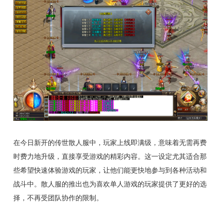
在今日新开的传世散人服中，玩家上线即满级，意味着无需再费
时费力地升级，直接享受游戏的精彩内容。这一设定尤其适合那
些希望快速体验游戏的玩家，让他们能更快地参与到各种活动和
战斗中。散人服的推出也为喜欢单人游戏的玩家提供了更好的选
择，不再受团队协作的限制。